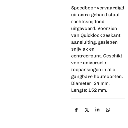
Speedboor vervaardigd
uit extra gehard staal,
rechtssnijdend
uitgevoerd. Voorzien
van Quicklock zeskant
aansluiting, geslepen
snijvlak en
centreerpunt. Geschikt
voor universele
toepassingen in alle
gangbare houtsoorten.
Diameter: 24 mm.
Lengte: 152 mm.
D
D
S
D
e
e
h
e
l
e
a
l
e
l
r
e