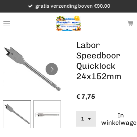
gratis verzending boven €90.00
Ga
direct
naar
de
hoofdinhoud
Labor
Speedboor
Quicklock
24x152mm
€ 7,75
In
winkelwage