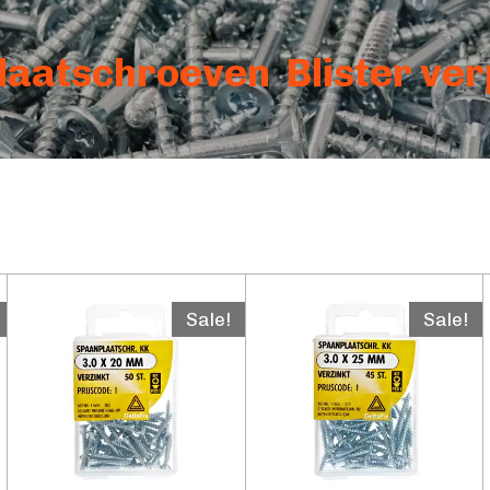
aatschroeven Blister ve
Sale!
Sale!