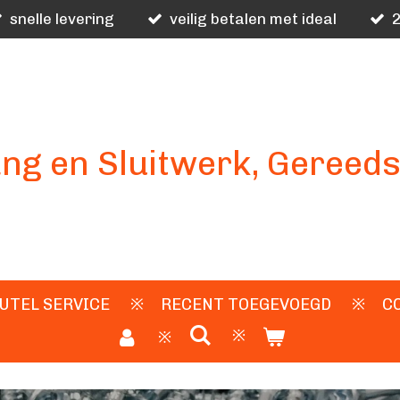
snelle levering
veilig betalen met ideal
2
ng en Sluitwerk, Gereed
UTEL SERVICE
RECENT TOEGEVOEGD
C