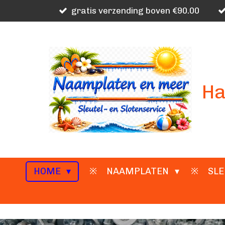
gratis verzending boven €90.00
Ga
direct
naar
de
hoofdinhoud
Ha
HOME
NAAMPLATEN
SLE