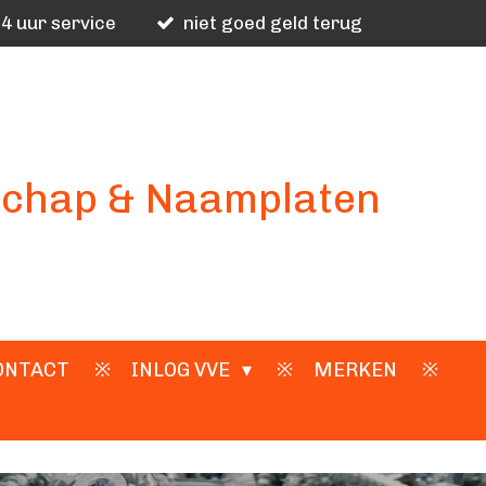
4 uur service
niet goed geld terug
schap & Naamplaten
ONTACT
INLOG VVE
MERKEN