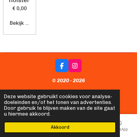
holster
€ 0,00
Bekijk details
F
I
a
n
c
s
© 2020 - 2026
e
t
b
a
Naamplaten en Meer
Deze website gebruikt cookies voor analyse-
o
g
doeleinden en/of het tonen van advertenties.
o
r
Site update 22-4-2026
Door gebruik te blijven maken van de site gaat
k
a
u hiermee akkoord.
m
Akkoord
E-mailadres
Telefoonnummer
Kaart
WhatsApp