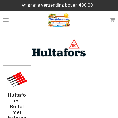
gratis verzending boven €90.00
Ga
direct
naar
de
hoofdinhoud
Hultafo
rs
Beitel
met