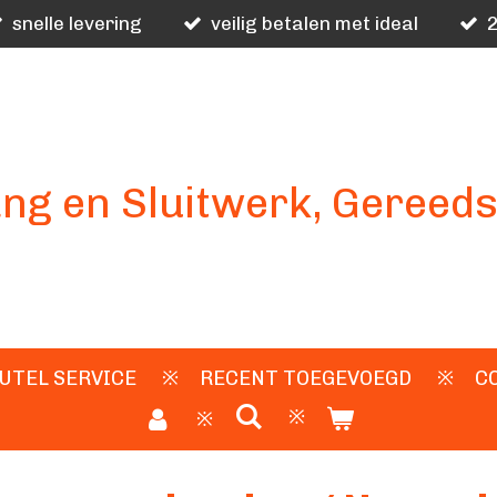
snelle levering
veilig betalen met ideal
2
ng en Sluitwerk, Gereed
UTEL SERVICE
RECENT TOEGEVOEGD
C