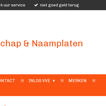
4 uur service
niet goed geld terug
schap & Naamplaten
ONTACT
INLOG VVE
MERKEN