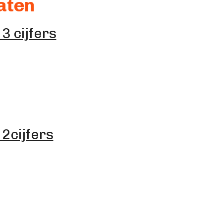
aten
 cijfers
2cijfers