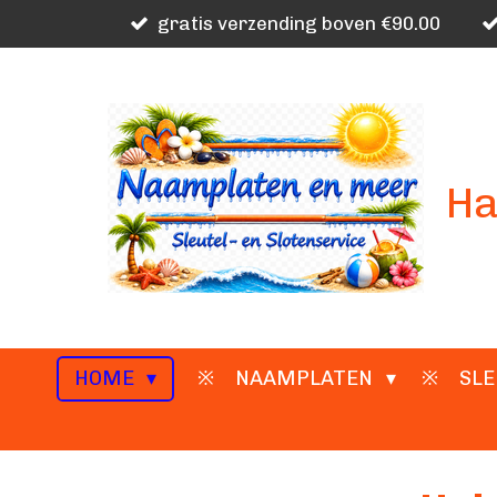
gratis verzending boven €90.00
Ga
direct
naar
de
hoofdinhoud
Ha
HOME
NAAMPLATEN
SLE