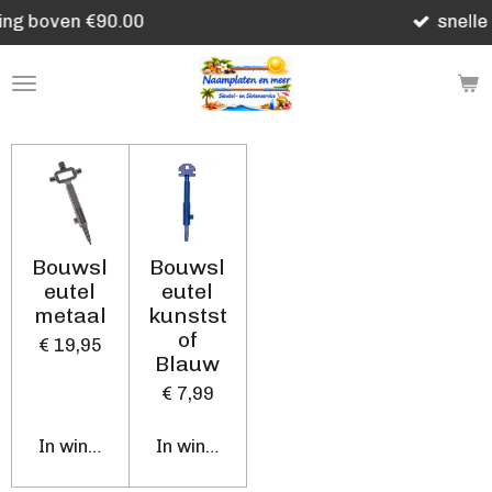
 €90.00
snelle levering
Ga
direct
naar
de
hoofdinhoud
Bouwsl
Bouwsl
eutel
eutel
metaal
kunstst
of
€ 19,95
Blauw
€ 7,99
In winkelwagen
In winkelwagen