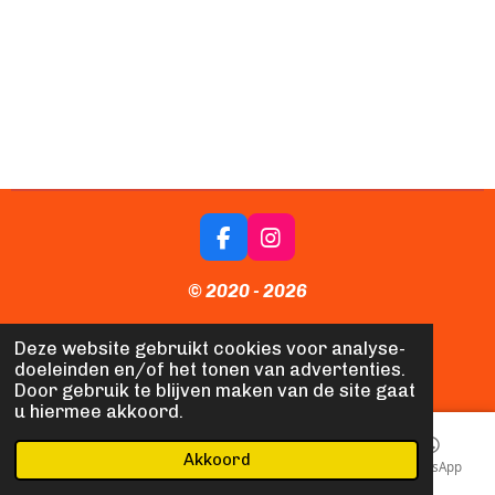
F
I
a
n
c
s
© 2020 - 2026
e
t
b
a
Naamplaten en Meer
Deze website gebruikt cookies voor analyse-
o
g
doeleinden en/of het tonen van advertenties.
o
r
Site update 22-4-2026
Door gebruik te blijven maken van de site gaat
k
a
u hiermee akkoord.
m
Akkoord
E-mailadres
Telefoonnummer
Kaart
WhatsApp