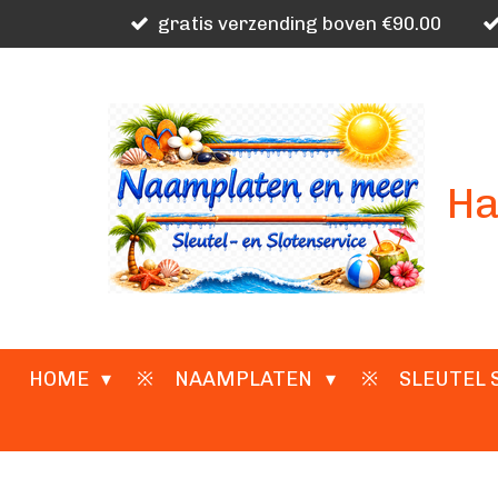
gratis verzending boven €90.00
Ga
direct
naar
de
hoofdinhoud
Ha
HOME
NAAMPLATEN
SLEUTEL 