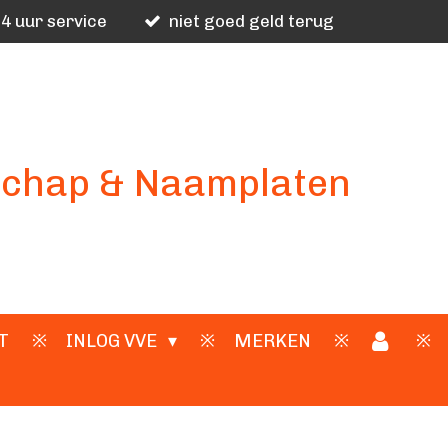
4 uur service
niet goed geld terug
schap & Naamplaten
T
INLOG VVE
MERKEN