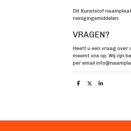
Dit Kunststof naamplaatj
reinigingsmiddelen.
VRAGEN?
Heeft u een vraag over 
meemt ons op. Wij zijn 
per email info@naampla
D
D
S
e
e
h
l
e
a
e
l
r
n
e