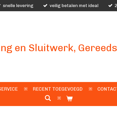
snelle levering
veilig betalen met ideal
2
ng en Sluitwerk, Gereed
SERVICE
RECENT TOEGEVOEGD
CONTAC