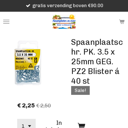
gratis verzending boven €90.00
Ga
direct
naar
de
hoofdinhoud
Spaanplaatsc
hr. PK. 3.5 x
25mm GEG.
PZ2 Blister á
40 st
Sale!
€ 2,25
€ 2,50
In