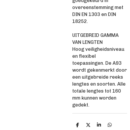
goedgekeurd in
overeenstemming met
DIN EN 1303 en DIN
18252.
UITGEBREID GAMMA
VAN LENGTEN
Hoog veiligheidsniveau
en flexibel
toepassingen. De A93
wordt gekenmerkt door
een uitgebreide reeks
lengtes en soorten. Alle
totale lengtes tot 160
mm kunnen worden
gedekt.
D
D
S
D