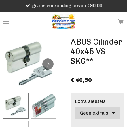
gratis verzending boven €90.00
Ga
direct
naar
de
hoofdinhoud
ABUS Cilinder
40x45 VS
SKG**
€ 40,50
Extra sleutels