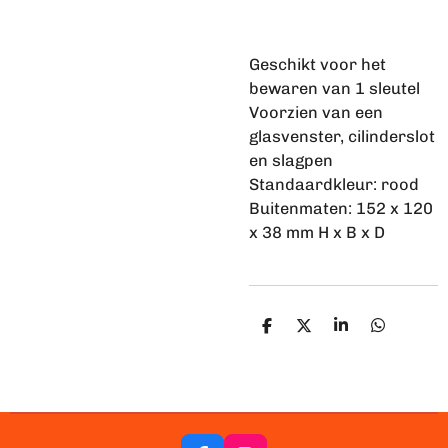
Geschikt voor het
bewaren van 1 sleutel
Voorzien van een
glasvenster, cilinderslot
en slagpen
Standaardkleur: rood
Buitenmaten: 152 x 120
x 38 mm H x B x D
D
D
S
D
e
e
h
e
l
e
a
l
e
l
r
e
n
e
n