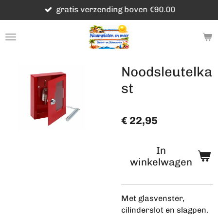
gratis verzending boven €90.00
Ga
direct
naar
de
hoofdinhoud
Noodsleutelka
st
€ 22,95
In
winkelwagen
Met glasvenster,
cilinderslot en slagpen.