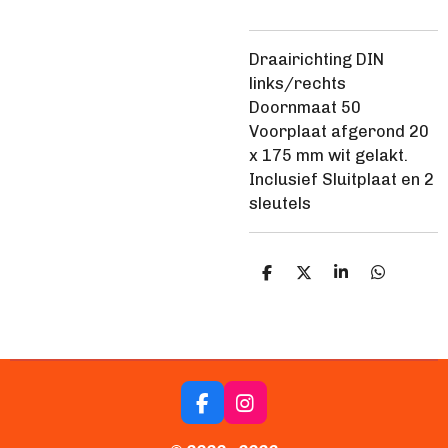
Draairichting DIN
links/rechts
Doornmaat 50
Voorplaat afgerond 20
x 175 mm wit gelakt.
Inclusief Sluitplaat en 2
sleutels
D
D
S
D
e
e
h
e
l
e
a
l
e
l
r
e
n
e
n
F
I
a
n