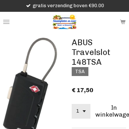
gratis verzending boven €90.00
Ga
direct
naar
de
hoofdinhoud
ABUS
Travelslot
148TSA
TSA
€ 17,50
In
winkelwag