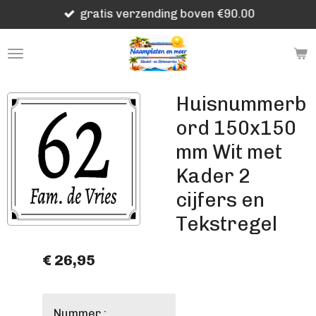
gratis verzending boven €90.00
Ga
direct
naar
de
hoofdinhoud
Huisnummerb
ord 150x150
mm Wit met
Kader 2
cijfers en
Tekstregel
€ 26,95
Nummer :