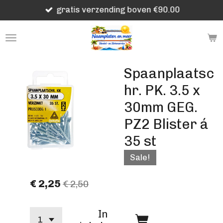
gratis verzending boven €90.00
Ga
direct
naar
de
hoofdinhoud
Spaanplaatsc
hr. PK. 3.5 x
30mm GEG.
PZ2 Blister á
35 st
Sale!
€ 2,25
€ 2,50
In