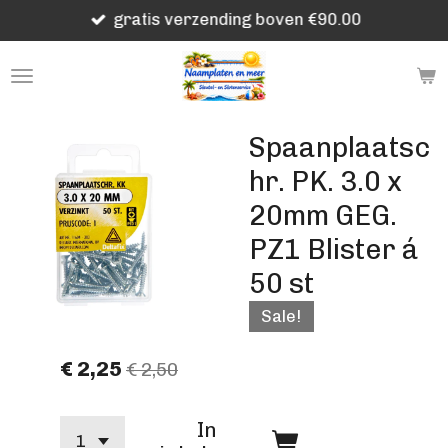
gratis verzending boven €90.00
Ga
direct
naar
de
hoofdinhoud
Spaanplaatsc
hr. PK. 3.0 x
20mm GEG.
PZ1 Blister á
50 st
Sale!
€ 2,25
€ 2,50
In