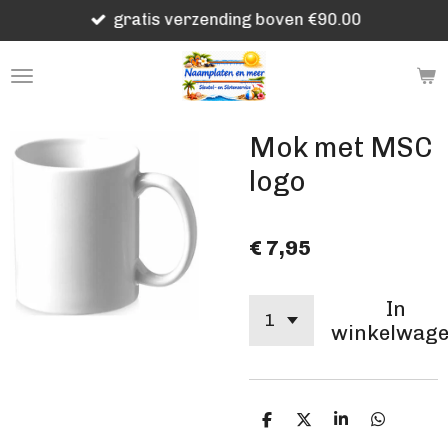
gratis verzending boven €90.00
Ga
direct
naar
de
hoofdinhoud
Mok met MSC
logo
€ 7,95
In
winkelwag
D
D
S
D
e
e
h
e