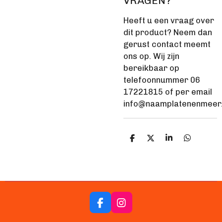
VRAGEN?
Heeft u een vraag over
dit product? Neem dan
gerust contact meemt
ons op. Wij zijn
bereikbaar op
telefoonnummer 06
17221815 of per email
info@naamplatenenmeer.
D
D
S
D
e
e
h
e
l
e
a
l
e
l
r
e
n
e
n
F
I
a
n