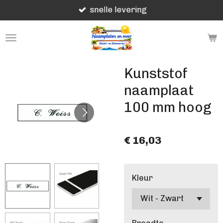
snelle levering
Ga
direct
naar
de
hoofdinhoud
Kunststof
naamplaat
100 mm hoog
€ 16,03
Kleur