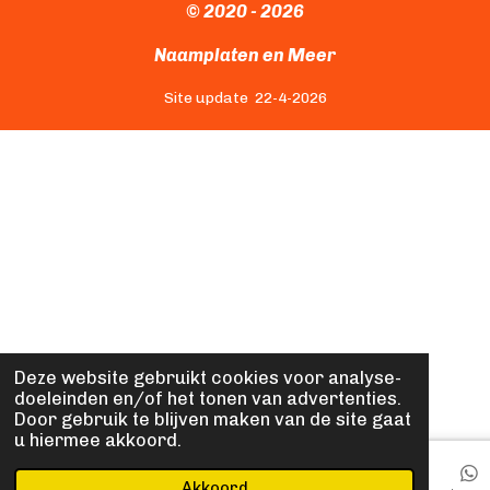
c
s
© 2020 - 2026
e
t
b
a
Naamplaten en Meer
o
g
o
r
Site update 22-4-2026
k
a
m
Deze website gebruikt cookies voor analyse-
doeleinden en/of het tonen van advertenties.
Door gebruik te blijven maken van de site gaat
u hiermee akkoord.
Akkoord