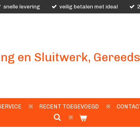
snelle levering
veilig betalen met ideal
2
ng en Sluitwerk, Gereed
SERVICE
RECENT TOEGEVOEGD
CONTAC