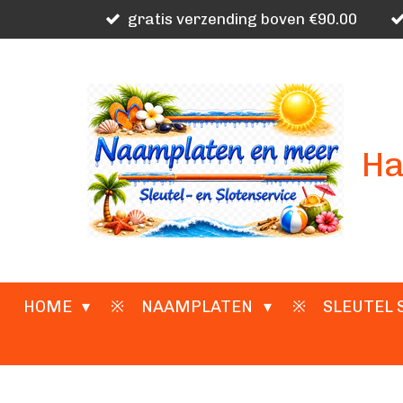
gratis verzending boven €90.00
Ga
direct
naar
de
hoofdinhoud
Ha
HOME
NAAMPLATEN
SLEUTEL 