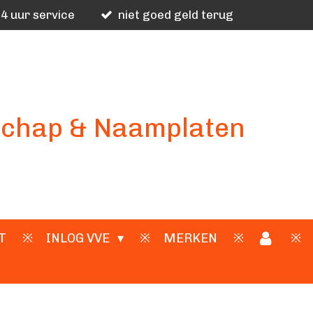
4 uur service
niet goed geld terug
schap & Naamplaten
T
INLOG VVE
MERKEN