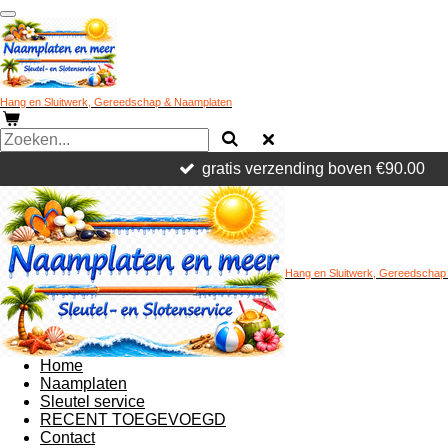
Ga
direct
naar
de
hoofdinhoud
Hang en Sluitwerk, Gereedschap & Naamplaten
gratis verzending boven €90.00
Hang en Sluitwerk, Gereedschap
Home
Naamplaten
Sleutel service
RECENT TOEGEVOEGD
Contact