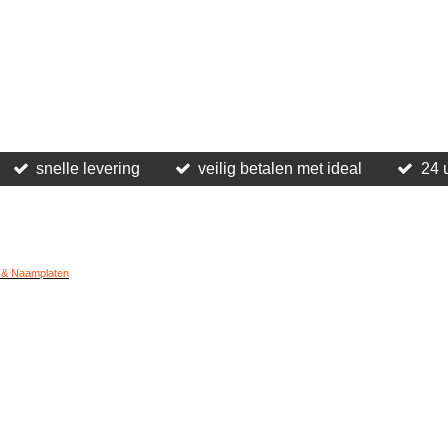
snelle levering
veilig betalen met ideal
24 
 & Naamplaten