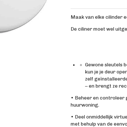
Maak van elke cilinder 
De ciliner moet wel uitg
Gewone sleutels b
kun je je deur op
zelf geïnstalleerd
– en brengt ze rec
• Beheer en controleer g
huurwoning.
• Deel onmiddellijk virtu
met behulp van de eenvo