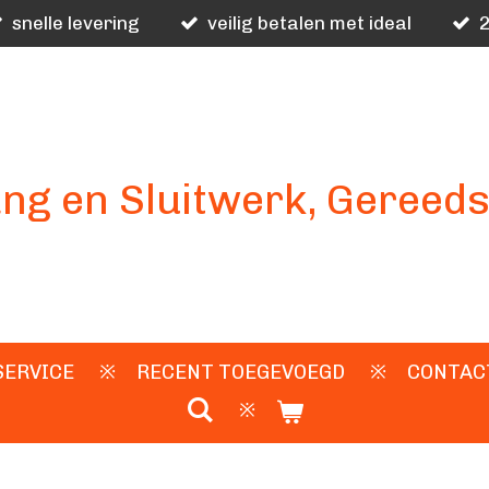
snelle levering
veilig betalen met ideal
2
ng en Sluitwerk, Gereed
SERVICE
RECENT TOEGEVOEGD
CONTAC