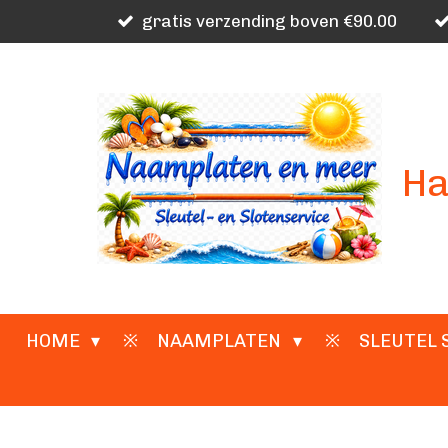
gratis verzending boven €90.00
Ga
direct
naar
de
hoofdinhoud
Ha
HOME
NAAMPLATEN
SLEUTEL 