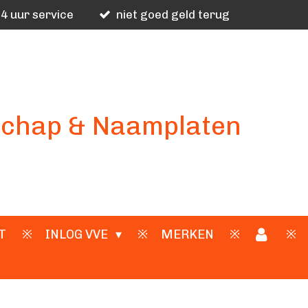
4 uur service
niet goed geld terug
schap & Naamplaten
T
INLOG VVE
MERKEN