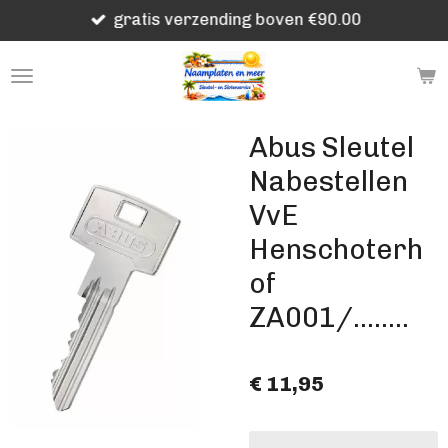
gratis verzending boven €90.00
Ga
direct
naar
de
hoofdinhoud
Abus Sleutel
Nabestellen
VvE
Henschoterh
of
ZA001/........
€ 11,95