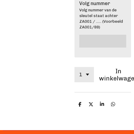
Volg nummer
Volg nummer van de
sleutel staat achter
ZA001 / ...... (Voorbeeld
ZA001/88)
In
winkelwag
D
D
S
D
e
e
h
e
l
e
a
l
e
l
r
e
n
e
n