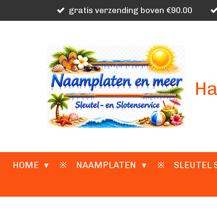
gratis verzending boven €90.00
Ga
direct
naar
de
hoofdinhoud
Ha
HOME
NAAMPLATEN
SLEUTEL 