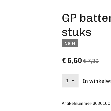
GP batte
stuks
Sale!
€ 5,50
€ 7,30
In winkel
Artikelnummer
602016C