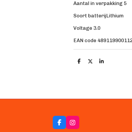
Aantal in verpakking
5
Soort batterij
Lithium
Voltage
3.0
EAN code
48911990011
D
D
S
e
e
h
l
e
a
e
l
r
n
e
F
I
a
n