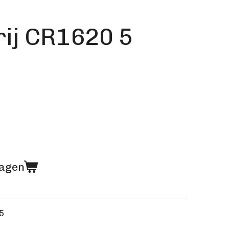
rij CR1620 5
wagen
5