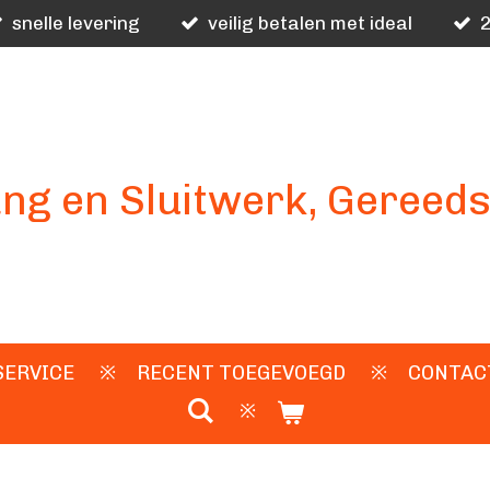
snelle levering
veilig betalen met ideal
2
ng en Sluitwerk, Gereed
SERVICE
RECENT TOEGEVOEGD
CONTAC