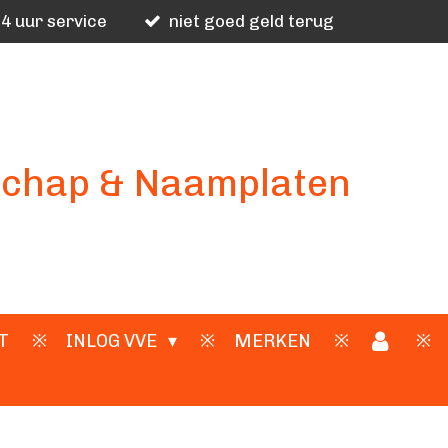
4 uur service
niet goed geld terug
schap & Naamplaten
T
INLOG VVE
MERKEN