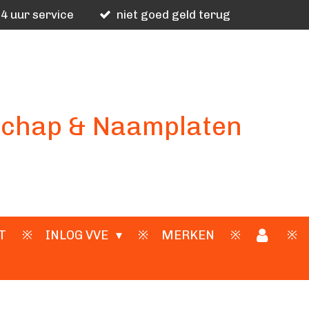
4 uur service
niet goed geld terug
schap & Naamplaten
T
INLOG VVE
MERKEN