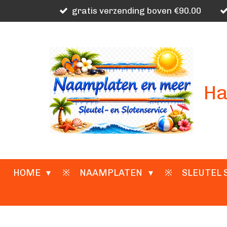
gratis verzending boven €90.00
Ga
direct
naar
de
hoofdinhoud
Ha
HOME
NAAMPLATEN
SLEUTEL 