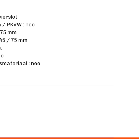
vierslot
n
/
PKVW : nee
: 75 mm
 45 / 75 mm
a
ee
smateriaal : nee