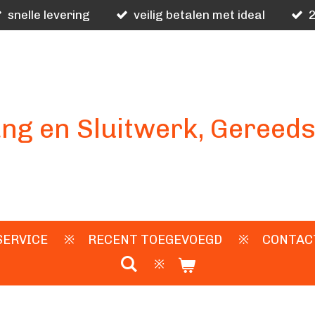
snelle levering
veilig betalen met ideal
2
ng en Sluitwerk, Gereed
SERVICE
RECENT TOEGEVOEGD
CONTAC