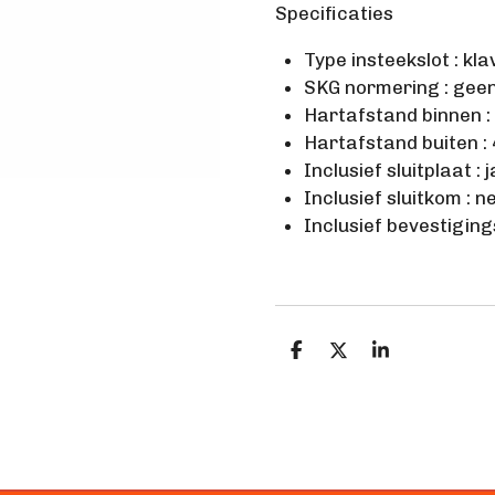
Specificaties
Type insteekslot : kla
SKG normering : gee
Hartafstand binnen 
Hartafstand buiten :
Inclusief sluitplaat : j
Inclusief sluitkom : n
Inclusief bevestiging
D
D
S
e
e
h
l
e
a
e
l
r
n
e