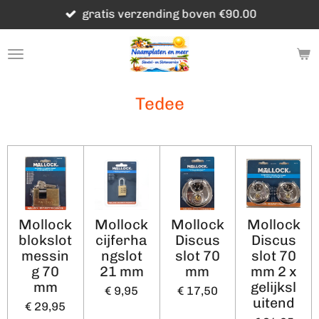
gratis verzending boven €90.00
Ga
direct
naar
de
hoofdinhoud
Tedee
Mollock
Mollock
Mollock
Mollock
blokslot
cijferha
Discus
Discus
messin
ngslot
slot 70
slot 70
g 70
21 mm
mm
mm 2 x
mm
gelijksl
€ 9,95
€ 17,50
uitend
€ 29,95