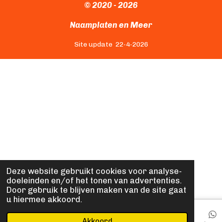
c
s
© 2020 - 2026
e
t
b
a
Naamplaten en Meer
o
g
o
r
Site update 22-4-2026
k
a
m
Deze website gebruikt cookies voor analyse-
doeleinden en/of het tonen van advertenties.
Door gebruik te blijven maken van de site gaat
u hiermee akkoord.
Akkoord