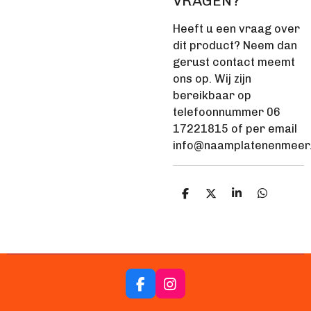
VRAGEN?
Heeft u een vraag over
dit product? Neem dan
gerust contact meemt
ons op. Wij zijn
bereikbaar op
telefoonnummer 06
17221815 of per email
info@naamplatenenmeer.
D
D
S
D
e
e
h
e
l
e
a
l
e
l
r
e
n
e
n
F
I
a
n