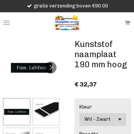
gratis verzending boven €90.00
Ga
direct
naar
de
hoofdinhoud
Kunststof
naamplaat
190 mm hoog
€ 32,37
Kleur