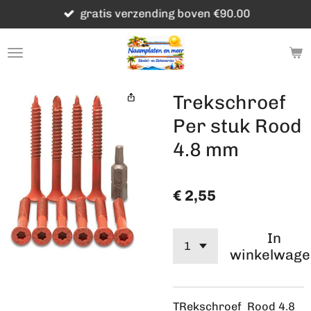
gratis verzending boven €90.00
Ga
direct
naar
de
hoofdinhoud
Trekschroef
Per stuk Rood
4.8 mm
€ 2,55
In
winkelwage
TRekschroef Rood 4.8