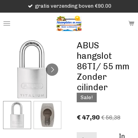
gratis verzending boven €90.00
Ga
direct
naar
de
hoofdinhoud
ABUS
hangslot
86TI/ 55 mm
Zonder
cilinder
Sale!
€ 47,90
€ 56,38
In